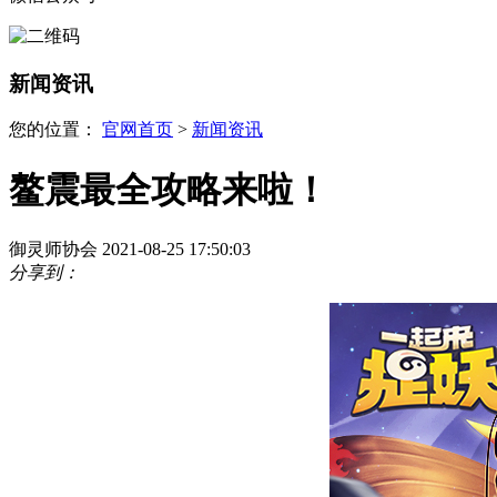
新闻资讯
您的位置：
官网首页
>
新闻资讯
鳌震最全攻略来啦！
御灵师协会
2021-08-25 17:50:03
分享到：