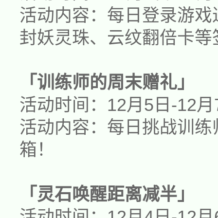
活动内容：每日登录游戏
封妖灵珠、云纹翻倍卡
等
「训练师的周末赠礼」
活动时间：1
2
月
5
日-1
2
月
活动内容：每日挑战训练
箱
！
「灵石唤醒距离减半」
活动时间：1
2
月
4
日-1
2
月