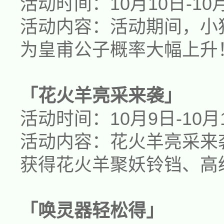
活动时间：
1
0
月1
0
日-
1
0
活动内容：
活动期间，小
为
皇甫公子
概率大幅上升
「
花火羊
亮采来袭」
活动时间：
10月9日-10月
活动内容：
花火羊
亮采来
获得
花火羊
聚妖铃铛、高
「唤灵器轻松得」