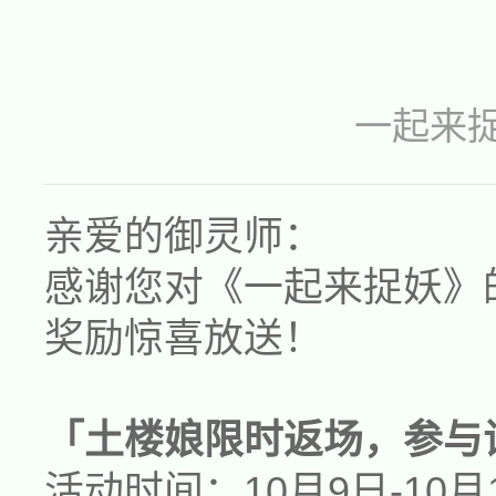
一起来
亲爱的御灵师：
感谢您对《一起来捉妖》
奖励惊喜放送！
「
土楼娘
限时返场，参与
活动时间：
1
0
月
9
日-
1
0
月