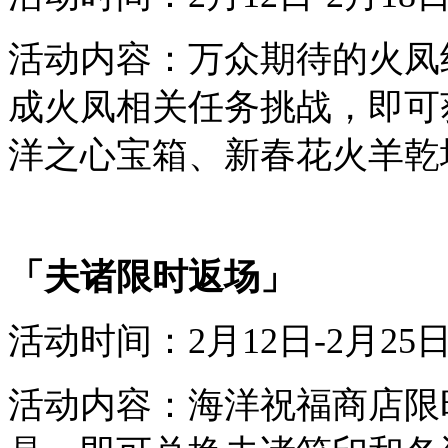
活动内容：
万众
期待
的
火凤
成
火凤
相关任务挑战，即可
洋之心
宝箱
、
新春
花火羊
乾
「
夫诸
限时
返场
」
活动时间：
2
月
12
日-
2
月
2
5
活动内容：
海洋祝福商店限