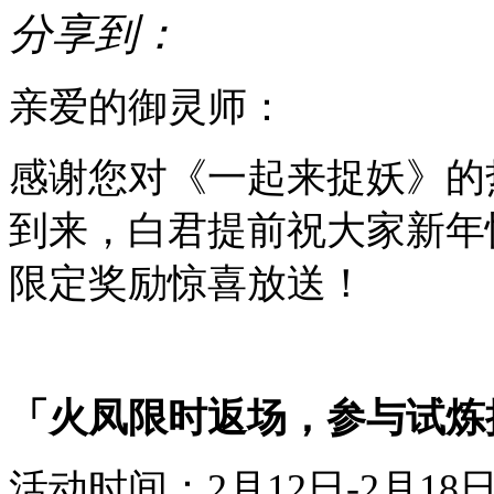
分享到：
亲爱的御灵师：
感谢您对《一起来捉妖》的
到来
，
白君
提前
祝
大家
新年
限定
奖励惊喜放送！
「
火凤
限时返场，参与试炼
活动时间：
2
月
1
2
日-
2
月
1
8