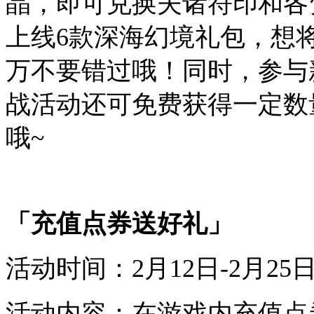
晶
，
即可
兑换
夫诸符印
和
各
上线
6
款
深海
幻境
礼包
，
想
万
不要
错过
哦
！
同时
，
参与
战活动
还可
免费
获得
一定
数
哦
~
「充值点券
送好礼
」
活动时间：
2
月
12
日-
2
月
25
活动内容：
在游戏内充值点