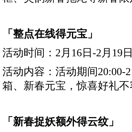
「整点在线
得
元宝
」
活动时间：
2
月
1
6
日-
2
月
1
9
活动内容：
活动期间
20:00
箱、新春元宝
，惊喜好礼不
「
新春
捉妖
额外
得
云纹
」