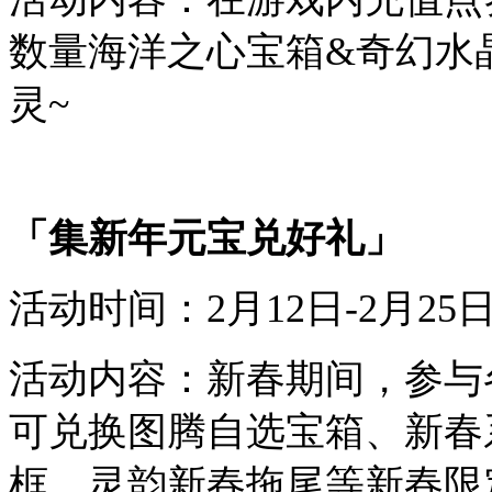
数量
海洋之心宝箱&奇幻水
灵~
「
集新年元宝兑好礼
」
活动时间：
2
月
12
日-
2
月
2
5
活动内容：
新春
期间
，参与
可兑换
图腾自选宝箱、新春
框、灵韵新春拖尾
等
新春
限