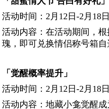
「
甜蜜
情人节
告白
有
好礼
活动时间：
2
月
12
日-
2
月
18
活动内容：
在活动期间，
根
瑰
，
即可
兑换
情侣
称号
箱
自
「觉醒概率提升」
活动时间：
2
月
12
日-
2
月
18
活动内容：
地藏小龛
觉醒成