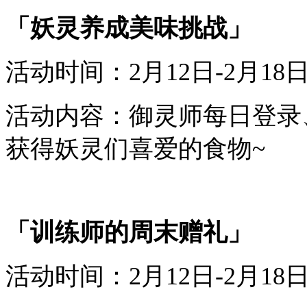
「妖灵养成美味挑战」
活动时间：
2
月
12
日-
2
月
18
活动内容：御灵师每日登录
获得
妖灵们喜爱的食物
~
「训练师的周末赠礼」
活动时间：
2
月
12
日-
2
月
18