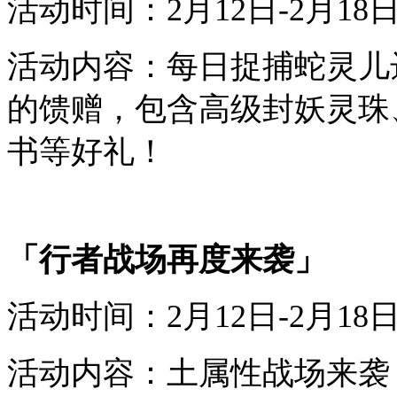
活动时间：
2
月
12
日-
2
月
18
活动内容：每日捉捕
蛇灵儿
的馈赠，包含
高级封
妖
灵珠
书
等好礼！
「行者战场再度来袭」
活动时间：
2
月
12
日-
2
月
18
活动内容：
土
属性战场来袭