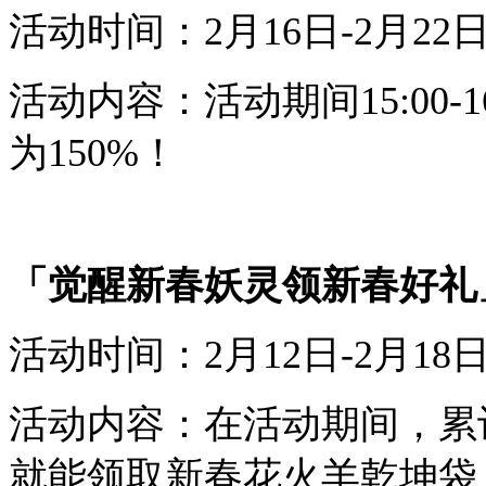
活动时间：
2
月
16
日-
2
月
2
2
活动内容：
活动期间
1
5
:00-
1
为
1
5
0
%
！
「
觉醒新春妖灵领新春好礼
活动时间：
2
月
1
2
日-
2
月
1
8
活动内容：
在活动期间，累
就能领取
新春花火羊
乾坤袋