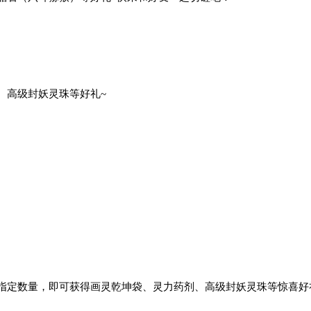
、高级封妖灵珠
等好礼~
指定数量，即可获得
画灵乾坤袋
、
灵力药剂
、
高级封妖灵珠
等惊喜好