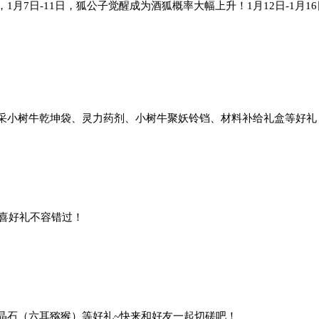
，
1月7日-11日
，
狐公子觉醒成为
酒狐
概率大幅上升！
1
月
1
2
日
-
1
月
1
6
采小树牛乾坤袋、灵力药剂、小树牛聚妖铃铛、材料补给礼盒
等好礼
喜好礼不容错过！
晶石
（六耳猕猴）
等好礼~快来和好友一起切磋吧！