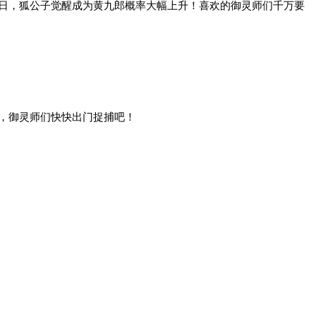
日
，
狐公子觉醒成为
黄九郎
概率大幅上升！
喜欢的御灵师们千万要
，御灵师们快快出门捉捕吧！